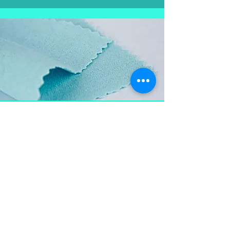
Aproveite e
leve também
Flanela para limpar as
peças em prata, mantém a
peça brilhosa , sempre
limpa e vistosa.
Não pode ser lavada para