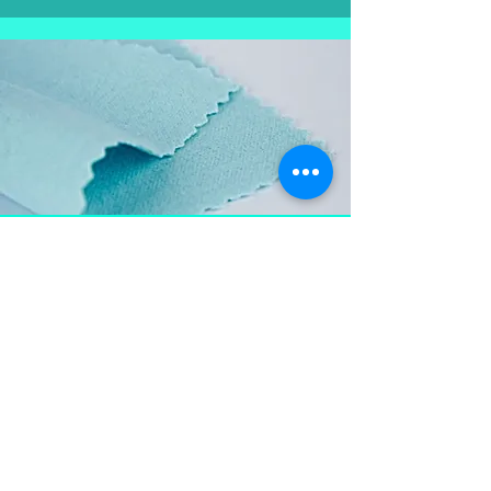
Aproveite e
leve também
Flanela para limpar as
peças em prata, mantém a
peça brilhosa , sempre
limpa e vistosa.
Não pode ser lavada para