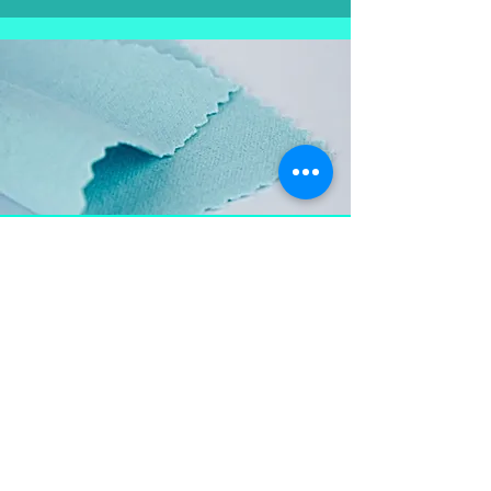
Aproveite e
leve também
Flanela para limpar as
peças em prata, mantém a
peça brilhosa , sempre
limpa e vistosa.
Não pode ser lavada para