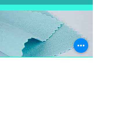
Aproveite e
leve também
Flanela para limpar as
peças em prata, mantém a
peça brilhosa , sempre
limpa e vistosa.
Não pode ser lavada para