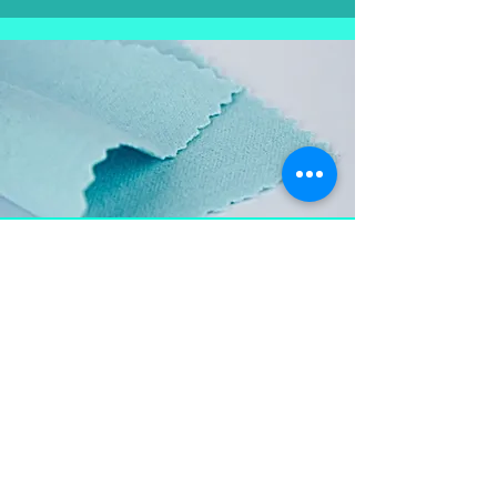
Aproveite e
leve também
Flanela para limpar as
peças em prata, mantém a
peça brilhosa , sempre
limpa e vistosa.
Não pode ser lavada para