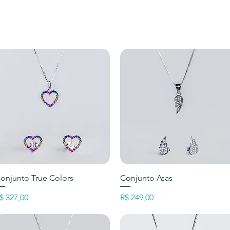
Visualização rápida
Visualização rápida
onjunto True Colors
Conjunto Asas
reço
Preço
$ 327,00
R$ 249,00