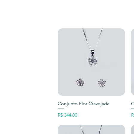
Visualização rápida
Conjunto Flor Cravejada
C
Preço
P
R$ 344,00
R