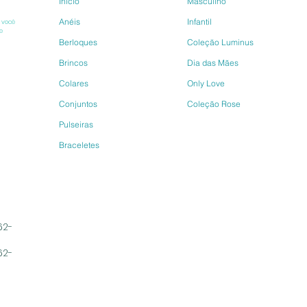
Inicio
Masculino
Anéis
Infantil
 você 
e 
Berloques
Coleção Luminus
Brincos
Dia das Mães
Colares
Only Love
Conjuntos
Coleção Rose
Pulseiras
Braceletes
62-
62-