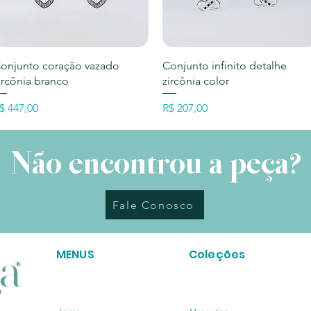
Visualização rápida
Visualização rápida
onjunto coração vazado
Conjunto infinito detalhe
ircônia branco
zircônia color
reço
Preço
$ 447,00
R$ 207,00
Não encontrou a peça?
Fale Conosco
MENUS
Coleções