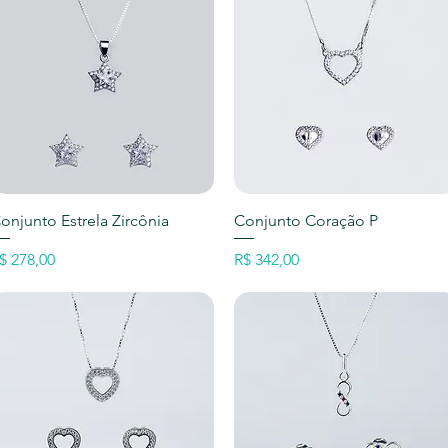
Visualização rápida
Visualização rápida
onjunto Estrela Zircônia
Conjunto Coração P
reço
Preço
$ 278,00
R$ 342,00