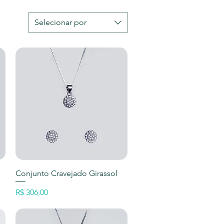
Selecionar por
Visualização rápida
Conjunto Cravejado Girassol
Preço
R$ 306,00