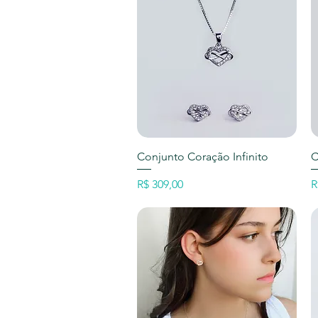
Visualização rápida
Conjunto Coração Infinito
C
Preço
P
R$ 309,00
R