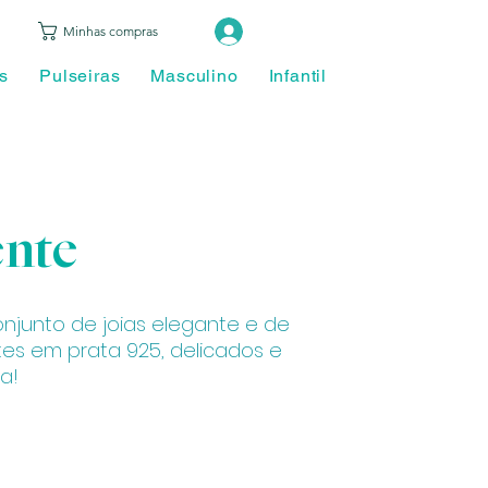
Login
Minhas compras
s
Pulseiras
Masculino
Infantil
Piercing
Ace
ente
njunto de joias elegante e de
tes em prata 925, delicados e
a!