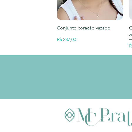
Visualização rápida
Conjunto coração vazado
C
z
Preço
R$ 237,00
P
R