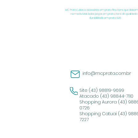
MC Prata | Joias e acessórios em prata fina. Itens que deixam
na moda. Mais belas peças em prata, itens de qualidade 
durabilidade em prata 925
info@mcprata.com.br
Site (43) 98819-9699
Atacado (43) 98844-7110
Shopping Aurora (43) 988
0726
Shopping Catuai (43) 988
7227