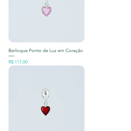
Berloque Ponto de Luz em Coração
Preço
R$ 117,00