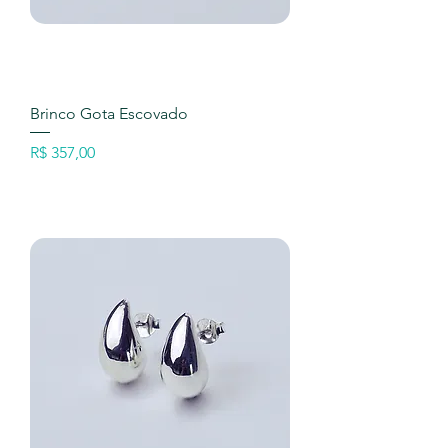
Brinco Gota Escovado
Preço
R$ 357,00