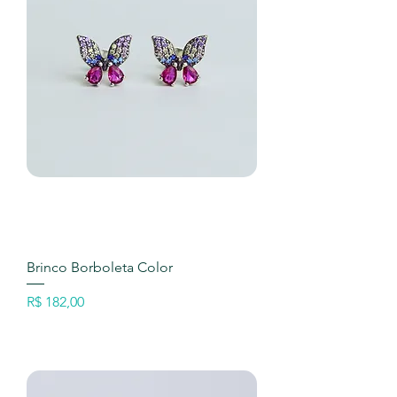
Brinco Borboleta Color
Preço
R$ 182,00