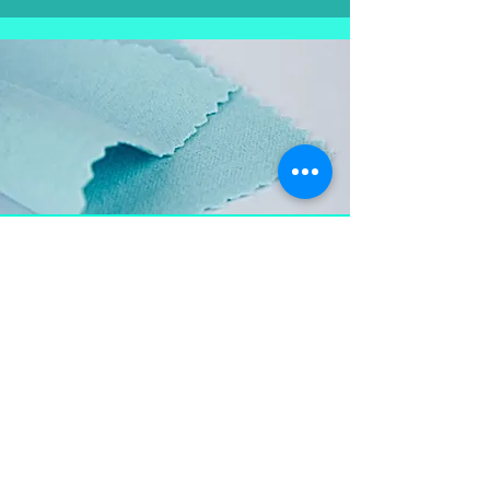
Aproveite e
leve também
Flanela para limpar as
peças em prata, mantém a
peça brilhosa , sempre
limpa e vistosa.
Não pode ser lavada para