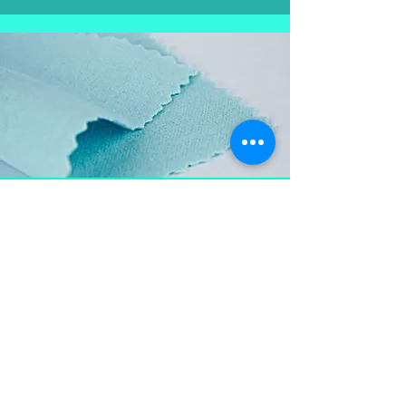
Aproveite e
leve também
Flanela para limpar as
peças em prata, mantém a
peça brilhosa , sempre
limpa e vistosa.
Não pode ser lavada para