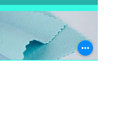
Aproveite e
leve também
Flanela para limpar as
peças em prata, mantém a
peça brilhosa , sempre
limpa e vistosa.
Não pode ser lavada para