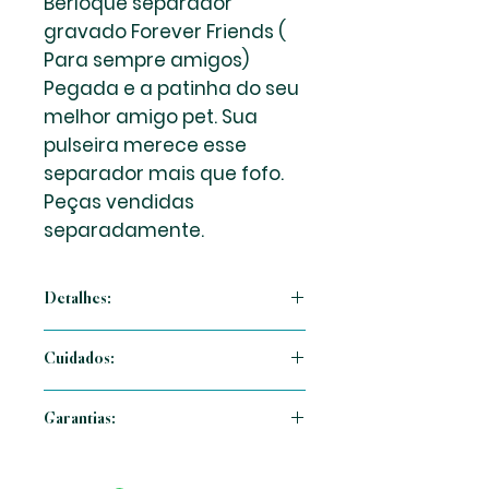
Berloque separador
gravado Forever Friends (
Para sempre amigos)
Pegada e a patinha do seu
melhor amigo pet. Sua
pulseira merece esse
separador mais que fofo.
Peças vendidas
separadamente.
Detalhes:
Berloque em prata 925, cravejação
Cuidados:
com zircônias cor rosa e cristal, lateral
vazada em formato coração.
Cuide sempre da sua peça MC
Garantias:
utilizando para limpeza com
suavidade uma flanela seca sempre
Garantimos legitimidade de nossas
que usar . Evitar queda da peça e
peças em prata 925 ( Joia ) não irá