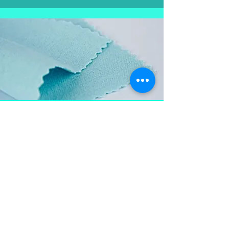
Aproveite e
leve também
Flanela para limpar as
peças em prata, mantém a
peça brilhosa , sempre
limpa e vistosa.
Não pode ser lavada para