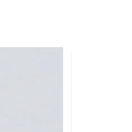
nferidas antes do envio para o
tivo não nos responsabilizamos por
 de uso inadequado, abertura
e pedras, amassados, oxidação da
a de correntes, danos ocorridos
 são joias e delicadas , por esse
ar e utilizar com cuidados, já que
 entrega em perfeito estado.