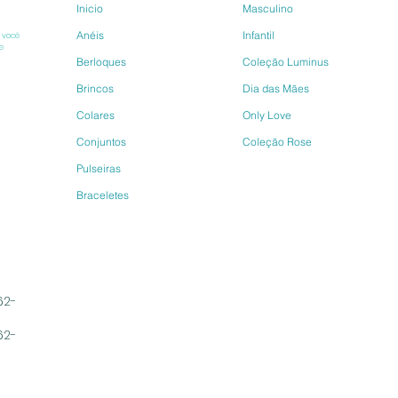
Inicio
Masculino
Anéis
Infantil
 você 
e 
Berloques
Coleção Luminus
Brincos
Dia das Mães
Colares
Only Love
Conjuntos
Coleção Rose
Pulseiras
Braceletes
62-
62-