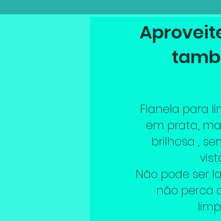
Aproveite
tam
Flanela para l
em prata, m
brilhosa , s
vist
Não pode ser l
não perca 
limp