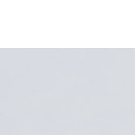
são rigorosamente co
cliente , por esse mo
quebras decorrentes
inadequada, queda d
peça, solda ou quebr
por utilização .
Todas as nossas peças
motivo se deve manuse
as mesmas saem para