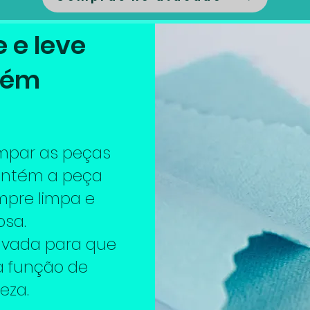
 e leve
bém
impar as peças
antém a peça
empre limpa e
osa.
avada para que
a função de
eza.