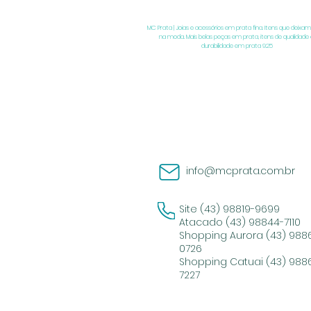
MC Prata | Joias e acessórios em prata fina. Itens que deixam
na moda. Mais belas peças em prata, itens de qualidade 
durabilidade em prata 925
info@mcprata.com.br
Site (43) 98819-9699
Atacado (43) 98844-7110
Shopping Aurora (43) 988
0726
Shopping Catuai (43) 988
7227