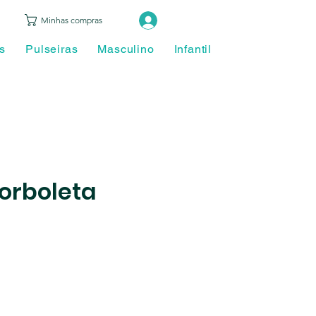
Login
Minhas compras
s
Pulseiras
Masculino
Infantil
Piercing
Ace
Borboleta