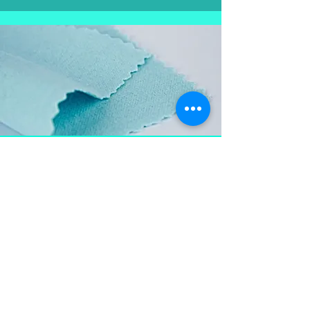
Aproveite e
leve também
Flanela para limpar as
peças em prata, mantém a
peça brilhosa , sempre
limpa e vistosa.
Não pode ser lavada para