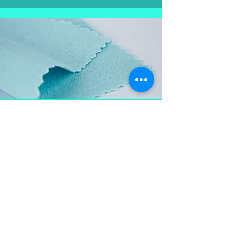
Aproveite e
leve também
Flanela para limpar as
peças em prata, mantém a
peça brilhosa , sempre
limpa e vistosa.
Não pode ser lavada para