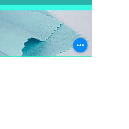
Aproveite e
leve também
Flanela para limpar as
peças em prata, mantém a
peça brilhosa , sempre
limpa e vistosa.
Não pode ser lavada para