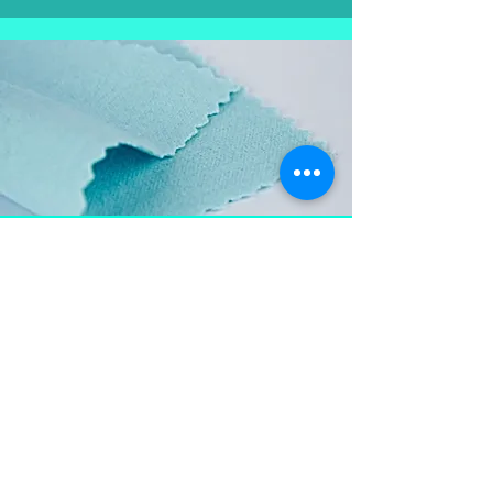
Aproveite e
leve também
Flanela para limpar as
peças em prata, mantém a
peça brilhosa , sempre
limpa e vistosa.
Não pode ser lavada para