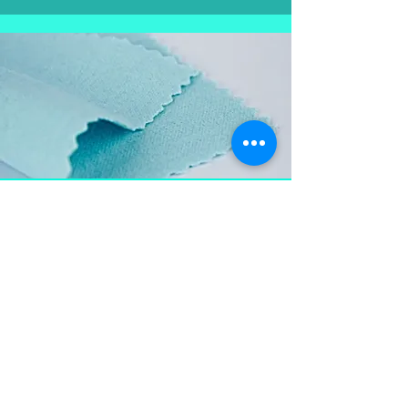
Aproveite e
leve também
Flanela para limpar as
peças em prata, mantém a
peça brilhosa , sempre
limpa e vistosa.
Não pode ser lavada para