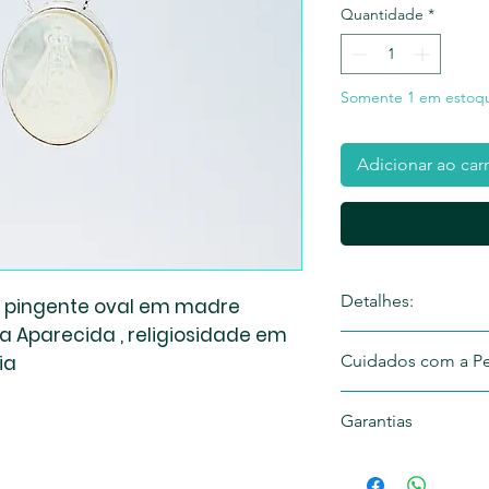
Quantidade
*
Somente 1 em estoq
Adicionar ao car
Detalhes:
, pingente oval em madre
 Aparecida , religiosidade em
Colar em prata 925 
cia
Cuidados com a Pe
Cuide sempre da sua 
Garantias
com suavidade uma fl
Evitar queda da peça
Garantimos legitimid
separadamente das o
( Joia ) não irá desc