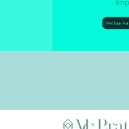
limp
Inclua n