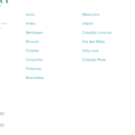
Inicio
Masculino
Anéis
Infantil
 você 
e 
Berloques
Coleção Luminus
Brincos
Dia das Mães
Colares
Only Love
Conjuntos
Coleção Rose
Pulseiras
Braceletes
62-
62-