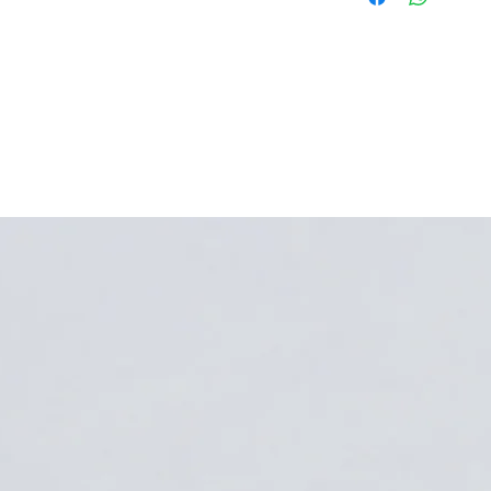
brilho, lembrando qu
são rigorosamente co
escurece, recuperando
cliente , por esse mo
quebras decorrentes
inadequada, queda d
peça, solda ou quebr
por utilização .
Todas as nossas peças
motivo se deve manuse
as mesmas saem para