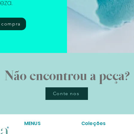
eza.
a compra
Não encontrou a peça?
Conte nos
MENUS
Coleções