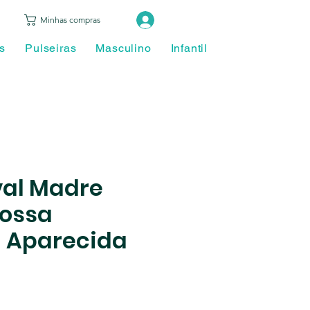
Login
Minhas compras
s
Pulseiras
Masculino
Infantil
Piercing
Ace
val Madre
Nossa
 Aparecida