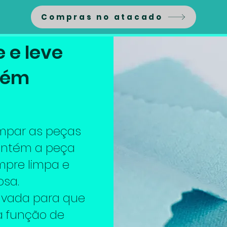
Compras no atacado
 e leve
bém
impar as peças
antém a peça
empre limpa e
osa.
avada para que
a função de