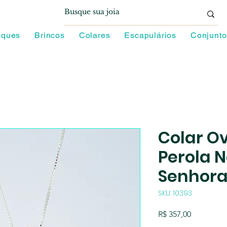
oques
Brincos
Colares
Escapulários
Conjunto
Colar O
Perola 
Senhora
SKU: 10393
Preço
R$ 357,00