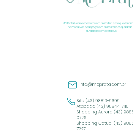
MC Prata | Joias e acessórios em prata fina. Itens que deixam
na moda. Mais belas peças em prata, itens de qualidade 
durabilidade em prata 925
info@mcprata.com.br
Site (43) 98819-9699
Atacado (43) 98844-7110
Shopping Aurora (43) 988
0726
Shopping Catuai (43) 988
7227