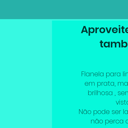
Aproveite
tam
Flanela para l
em prata, m
brilhosa , s
vist
Não pode ser l
não perca 