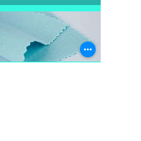
Aproveite e
leve também
Flanela para limpar as
peças em prata, mantém a
peça brilhosa , sempre
limpa e vistosa.
Não pode ser lavada para