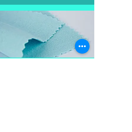
Aproveite e
leve também
Flanela para limpar as
peças em prata, mantém a
peça brilhosa , sempre
limpa e vistosa.
Não pode ser lavada para