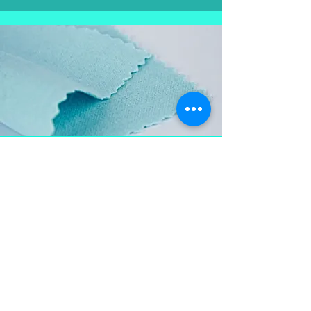
Aproveite e
leve também
Flanela para limpar as
peças em prata, mantém a
peça brilhosa , sempre
limpa e vistosa.
Não pode ser lavada para