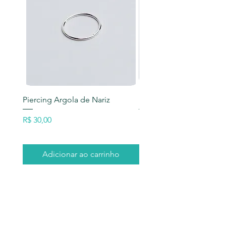
Todas as nossas peças são joias e
delicadas , por esse motivo se deve
manusear e utilizar com cuidados, já
que as mesmas saem para entrega
em perfeito estado.
Piercing Argola de Nariz
Meia Aliança Cristal
Preço
Preço
R$ 30,00
R$ 117,00
Adicionar ao carrinho
Adicionar ao carri