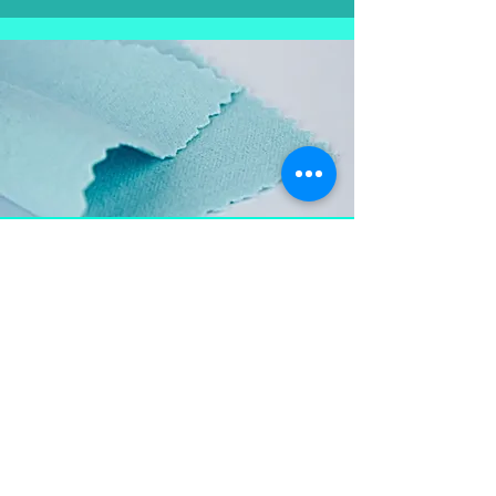
Aproveite e
leve também
Flanela para limpar as
peças em prata, mantém a
peça brilhosa , sempre
limpa e vistosa.
Não pode ser lavada para