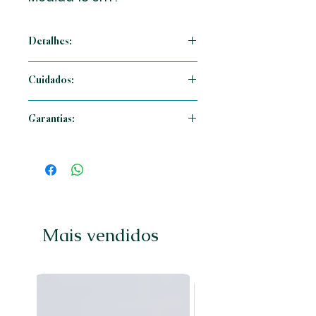
Detalhes:
Perça em prata 925, zirconia cor cristal
Cuidados:
, medida 18 cm .
Cuide sempre da sua peça MC
Garantias:
utilizando para limpeza com
suavidade uma flanela seca sempre
Garantimos legitimidade de nossas
que usar . Evitar queda da peça e
peças em prata 925 ( Joia ) não irá
guardando sempre sua joia
descascar nem enferrujar. Nossas
separadamente das outras. Assim
peças são rigorosamente conferidas
mantendo sempre o brilho,
antes do envio para o cliente , por
lembrando que conforme o uso a
esse motivo não nos
prata escurece, recuperando brilho
Mais vendidos
responsabilizamos por quebras
assim que feito a limpeza.
decorrentes de uso inadequado,
abertura inadequada, queda de
pedras, amassados, oxidação da
peça, solda ou quebra de correntes,
danos ocorridos por utilização .