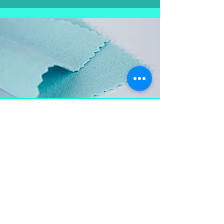
Aproveite e
leve também
Flanela para limpar as
peças em prata, mantém a
peça brilhosa , sempre
limpa e vistosa.
Não pode ser lavada para