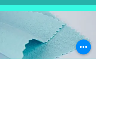
Aproveite e
leve também
Flanela para limpar as
peças em prata, mantém a
peça brilhosa , sempre
limpa e vistosa.
Não pode ser lavada para